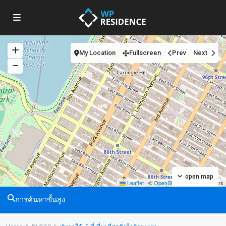
My Location
Fullscreen
Prev
Next
open map
Leaflet
|
©
OpenStreetMap
contributors
การค้นหาขั้นสูง