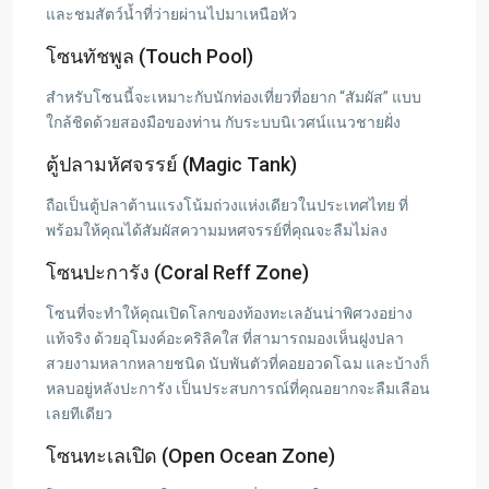
และชมสัตว์น้ำที่ว่ายผ่านไปมาเหนือหัว
โซนทัชพูล (Touch Pool)
สำหรับโซนนี้จะเหมาะกับนักท่องเที่ยวที่อยาก “สัมผัส” แบบ
ใกล้ชิดด้วยสองมือของท่าน กับระบบนิเวศน์แนวชายฝั่ง
ตู้ปลามหัศจรรย์ (Magic Tank)
ถือเป็นตู้ปลาต้านแรงโน้มถ่วงแห่งเดียวในประเทศไทย ที่
พร้อมให้คุณได้สัมผัสความมหศจรรย์ที่คุณจะลืมไม่ลง
โซนปะการัง (Coral Reff Zone)
โซนที่จะทำให้คุณเปิดโลกของท้องทะเลอันน่าพิศวงอย่าง
แท้จริง ด้วยอุโมงค์อะคริลิคใส ที่สามารถมองเห็นฝูงปลา
สวยงามหลากหลายชนิด นับพันตัวที่คอยอวดโฉม และบ้างก็
หลบอยู่หลังปะการัง เป็นประสบการณ์ที่คุณอยากจะลืมเลือน
เลยทีเดียว
โซนทะเลเปิด (Open Ocean Zone)